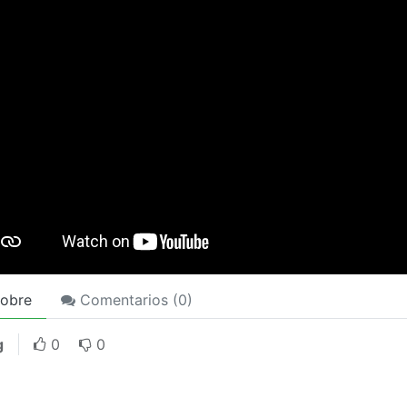
obre
Comentarios (
0
)
g
0
0